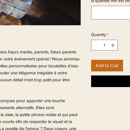
la quantité min est de
Quantity
*
rs futurs mariés, parents, futurs parents
our votre événement spécial ! Nous sommes
Add to Cart
ettes personnalisées pour bouteilles d'eau
jouter une élégance inégalée à votre
ucun détail n'est trop petit pour être
 conçues pour apporter une touche
ments alternatifs. Elles sont
a date, la petite phrase notée et qui peut
courte afin de respecter le visuel et la
" La recette de l'amour ? Deux coeurs, une