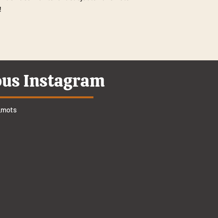
!
ous Instagram
_mots