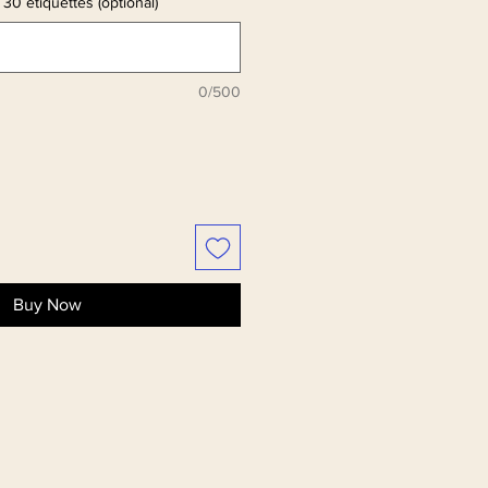
 30 étiquettes (optional)
0/500
Buy Now