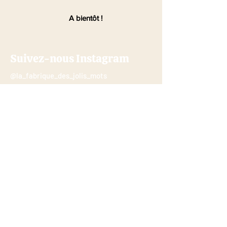
A bientôt !
Suivez-nous Instagram
@la_fabrique_des_jolis_mots