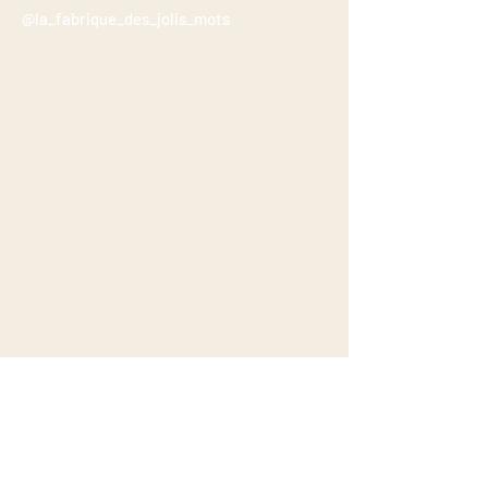
@la_fabrique_des_jolis_mots
Casa Ruja