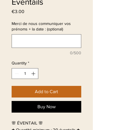
Eventails
Price
€3.00
Merci de nous communiquer vos
prénoms + la date : (optional)
0/500
Quantity
*
Add to Cart
Buy Now
🌸 ÉVENTAIL 🌸
★ Quantité minimum : 20 éventails ★