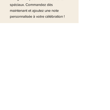
spéciaux. Commandez dès
maintenant et ajoutez une note
personnalisée à votre célébration !
A très bientôt !
Suivez-nous Instagram
@la_fabrique_des_jolis_mots