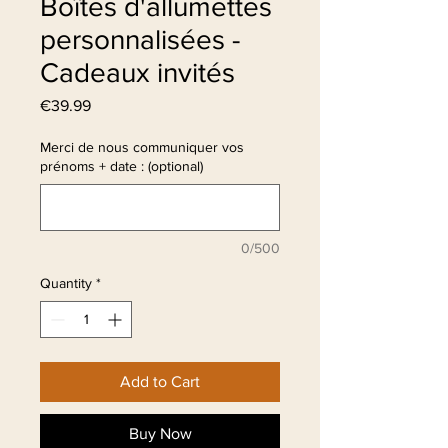
Boîtes d'allumettes
personnalisées -
Cadeaux invités
Price
€39.99
Merci de nous communiquer vos
prénoms + date : (optional)
0/500
Quantity
*
Add to Cart
Buy Now