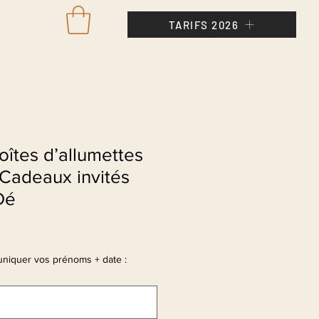
TARIFS 2026
Se con
oîtes d’allumettes
– Cadeaux invités
Dé
niquer vos prénoms + date :