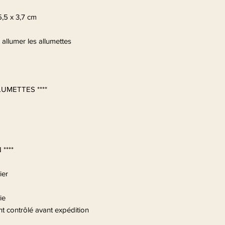
5,5 x 3,7 cm
 allumer les allumettes
LUMETTES ****
****
ier
ie
 contrôlé avant expédition