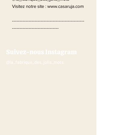
Visitez notre site : www.casaruja.com
------------------------------------------------
-------------------------------
Suivez-nous Instagram
@la_fabrique_des_jolis_mots