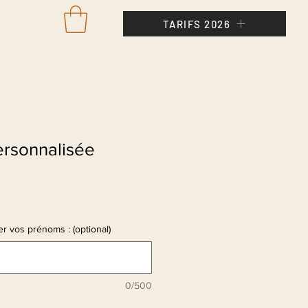
TARIFS 2026
Se con
ersonnalisée
r vos prénoms : (optional)
0/500