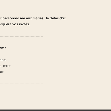
t personnalisée aux mariés : le détail chic
rquera vos invités.
-----------------------------------
am :
mots
is_mots
com
-----------------------------------