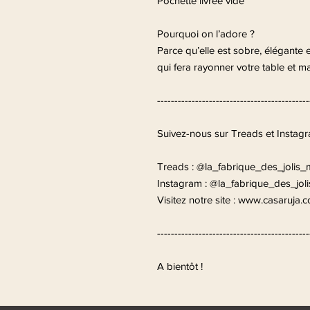
Pochette livrée vide
Pourquoi on l’adore ?
Parce qu’elle est sobre, élégante e
qui fera rayonner votre table et ma
--------------------------------------------
Suivez-nous sur Treads et Instagr
Treads : @la_fabrique_des_jolis_
Instagram : @la_fabrique_des_jol
Visitez notre site : www.casaruja.
--------------------------------------------
A bientôt !