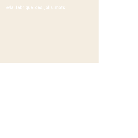
@la_fabrique_des_jolis_mots
Casa Ruja