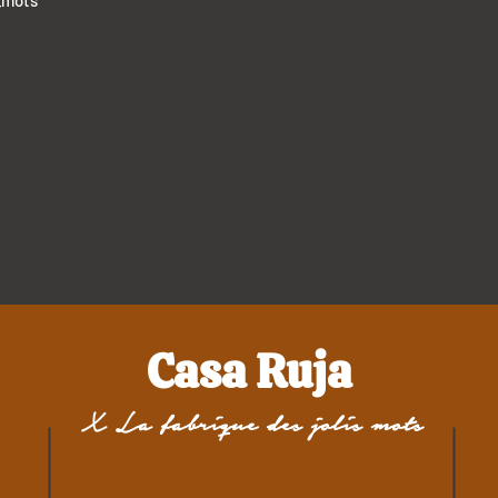
_mots
Casa Ruja
X La fabrique des jolis mots