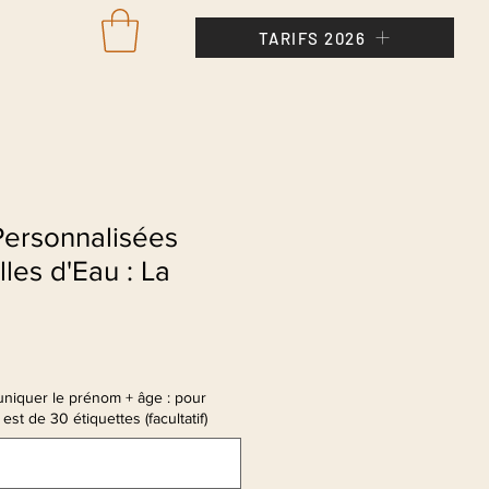
TARIFS 2026
Se con
Personnalisées
les d'Eau : La
niquer le prénom + âge : pour
est de 30 étiquettes (facultatif)