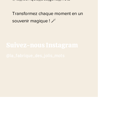
Transformez chaque moment en un
souvenir magique ! 🪄
Suivez-nous Instagram
@la_fabrique_des_jolis_mots