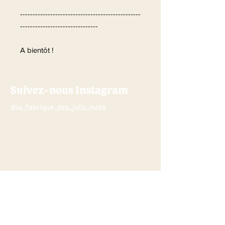
------------------------------------------------
-------------------------------
A bientôt !
Suivez-nous Instagram
@la_fabrique_des_jolis_mots