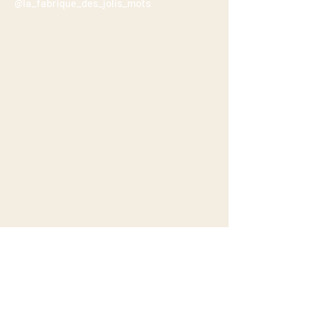
@la_fabrique_des_jolis_mots
Casa Ruja
X La fabrique des jolis mots